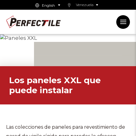
Venezuela
PANELES
XXL
Los
paneles
XXL
que
puede
instalar
Las colecciones de paneles para revestimiento de