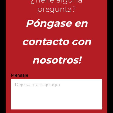
pregunta?
Póngase en
contacto con
nosotros!
Mensaje